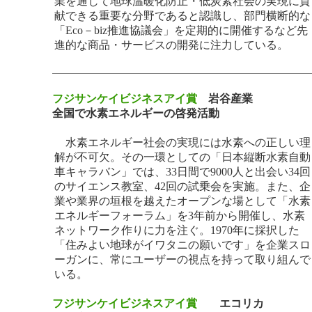
業を通じて地球温暖化防止・低炭素社会の実現に貢
献できる重要な分野であると認識し、部門横断的な
「Eco－biz推進協議会」を定期的に開催するなど先
進的な商品・サービスの開発に注力している。
フジサンケイビジネスアイ賞
岩谷産業
全国で水素エネルギーの啓発活動
水素エネルギー社会の実現には水素への正しい理
解が不可欠。その一環としての「日本縦断水素自動
車キャラバン」では、33日間で9000人と出会い34回
のサイエンス教室、42回の試乗会を実施。また、企
業や業界の垣根を越えたオープンな場として「水素
エネルギーフォーラム」を3年前から開催し、水素
ネットワーク作りに力を注ぐ。1970年に採択した
「住みよい地球がイワタニの願いです」を企業スロ
ーガンに、常にユーザーの視点を持って取り組んで
いる。
フジサンケイビジネスアイ賞
エコリカ