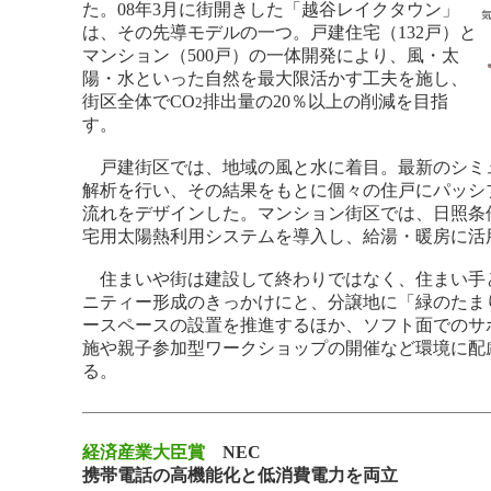
た。08年3月に街開きした「越谷レイクタウン」
は、その先導モデルの一つ。戸建住宅（132戸）と
マンション（500戸）の一体開発により、風・太
陽・水といった自然を最大限活かす工夫を施し、
街区全体でCO
排出量の20％以上の削減を目指
2
す。
戸建街区では、地域の風と水に着目。最新のシミ
解析を行い、その結果をもとに個々の住戸にパッシ
流れをデザインした。マンション街区では、日照条
宅用太陽熱利用システムを導入し、給湯・暖房に活
住まいや街は建設して終わりではなく、住まい手
ニティー形成のきっかけにと、分譲地に「緑のたま
ースペースの設置を推進するほか、ソフト面でのサ
施や親子参加型ワークショップの開催など環境に配
る。
経済産業大臣賞
NEC
携帯電話の高機能化と低消費電力を両立