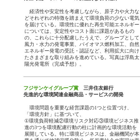
経済性や安定性を考慮しながら、原子力や火力な
どそれぞれの特徴を踏まえて環境負荷の少ない電気
を届けている。環境性に優れた再生可能エネルギー
については、安定性やコスト面に課題があるもの
の、これらに十分配慮したうえで、グループとして
風力・水力の発電事業、バイオマス燃料加工、自然
エネルギー発電の受託・認証など、利用拡大に向け
たさまざまな取り組みを進めている。写真は浮島太
陽光発電所（完成予想）。
フジサンケイグループ賞
三井住友銀行
先進的な環境関連金融商品・サービスの開発
環境問題を重要な経営課題の1つと位置づけ、
「環境方針」に基づいて、
①環境負荷軽減②環境リスク対応③環境ビジネス推
進の3つを環境配慮行動の柱に計画的な環境活動を
展開している。特に環境ビジネスは、金融機関が本