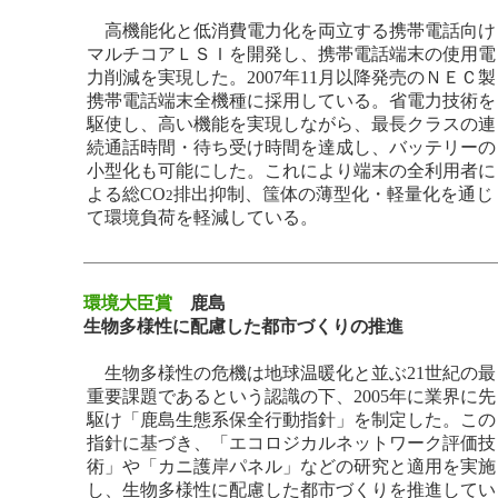
高機能化と低消費電力化を両立する携帯電話向け
マルチコアＬＳＩを開発し、携帯電話端末の使用電
力削減を実現した。2007年11月以降発売のＮＥＣ製
携帯電話端末全機種に採用している。省電力技術を
駆使し、高い機能を実現しながら、最長クラスの連
続通話時間・待ち受け時間を達成し、バッテリーの
小型化も可能にした。これにより端末の全利用者に
よる総CO
排出抑制、筺体の薄型化・軽量化を通じ
2
て環境負荷を軽減している。
環境大臣賞
鹿島
生物多様性に配慮した都市づくりの推進
生物多様性の危機は地球温暖化と並ぶ21世紀の最
重要課題であるという認識の下、2005年に業界に先
駆け「鹿島生態系保全行動指針」を制定した。この
指針に基づき、「エコロジカルネットワーク評価技
術」や「カニ護岸パネル」などの研究と適用を実施
し、生物多様性に配慮した都市づくりを推進してい