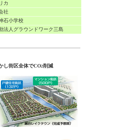
リカ
会社
神石小学校
動法人グラウンドワーク三島
かし街区全体でCO
削減
2