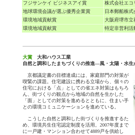
フジサンケイ ビジネスアイ賞
株式会社エコ
地球環境会議が選ぶ優秀企業賞
日本郵船株式
環境地域貢献賞
大阪府堺市立
環境地域貢献賞
特定非営利活
大賞
大和ハウス工業
自然と調和したまちづくりの推進―風・太陽・水生
京都議定書の目標達成には、家庭部門の対策が
喫緊の課題。住宅建設に携わる立場から、個々の
住宅における「点」としての省エネ対策はもちろ
ん、街づくりの観点から地域の自然を生かした
「面」としての対策を進めるとともに、住まい手
との環境コミュニケーションを進めている。
こうした自然と調和した街づくりを推進するた
め、環境共生住宅認定制度を活用。2007年度まで
に一戸建・マンション合わせて4889戸を供給し